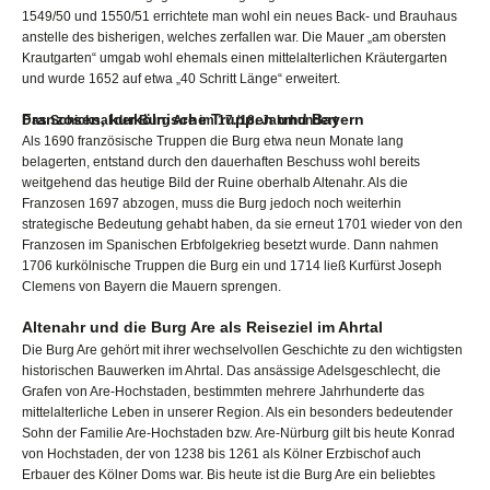
1549/50 und 1550/51 errichtete man wohl ein neues Back- und Brauhaus
anstelle des bisherigen, welches zerfallen war. Die Mauer „am obersten
Krautgarten“ umgab wohl ehemals einen mittelalterlichen Kräutergarten
und wurde 1652 auf etwa „40 Schritt Länge“ erweitert.
Franzosen, kurkölnische Truppen und Bayern
Das Schicksal der Burg Are im 17./18. Jahrhundert
Als 1690 französische Truppen die Burg etwa neun Monate lang
belagerten, entstand durch den dauerhaften Beschuss wohl bereits
weitgehend das heutige Bild der Ruine oberhalb Altenahr. Als die
Franzosen 1697 abzogen, muss die Burg jedoch noch weiterhin
strategische Bedeutung gehabt haben, da sie erneut 1701 wieder von den
Franzosen im Spanischen Erbfolgekrieg besetzt wurde. Dann nahmen
1706 kurkölnische Truppen die Burg ein und 1714 ließ Kurfürst Joseph
Clemens von Bayern die Mauern sprengen.
Altenahr und die Burg Are als Reiseziel im Ahrtal
Die Burg Are gehört mit ihrer wechselvollen Geschichte zu den wichtigsten
historischen Bauwerken im Ahrtal. Das ansässige Adelsgeschlecht, die
Grafen von Are-Hochstaden, bestimmten mehrere Jahrhunderte das
mittelalterliche Leben in unserer Region. Als ein besonders bedeutender
Sohn der Familie Are-Hochstaden bzw. Are-Nürburg gilt bis heute Konrad
von Hochstaden, der von 1238 bis 1261 als Kölner Erzbischof auch
Erbauer des Kölner Doms war. Bis heute ist die Burg Are ein beliebtes