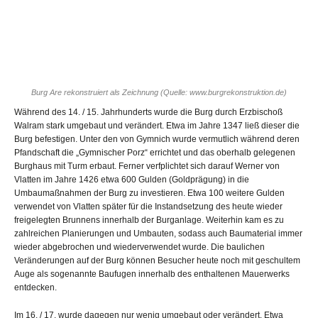
Burg Are rekonstruiert als Zeichnung (Quelle: www.burgrekonstruktion.de)
Während des 14. / 15. Jahrhunderts wurde die Burg durch Erzbischoß
Walram stark umgebaut und verändert. Etwa im Jahre 1347 ließ dieser die
Burg befestigen. Unter den von Gymnich wurde vermutlich während deren
Pfandschaft die „Gymnischer Porz“ errichtet und das oberhalb gelegenen
Burghaus mit Turm erbaut. Ferner verfplichtet sich darauf Werner von
Vlatten im Jahre 1426 etwa 600 Gulden (Goldprägung) in die
Umbaumaßnahmen der Burg zu investieren. Etwa 100 weitere Gulden
verwendet von Vlatten später für die Instandsetzung des heute wieder
freigelegten Brunnens innerhalb der Burganlage. Weiterhin kam es zu
zahlreichen Planierungen und Umbauten, sodass auch Baumaterial immer
wieder abgebrochen und wiederverwendet wurde. Die baulichen
Veränderungen auf der Burg können Besucher heute noch mit geschultem
Auge als sogenannte Baufugen innerhalb des enthaltenen Mauerwerks
entdecken.
Im 16. / 17. wurde dagegen nur wenig umgebaut oder verändert. Etwa