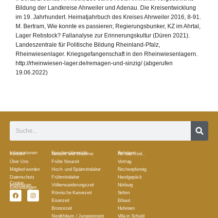
Bildung der Landkreise Ahrweiler und Adenau. Die Kreisentwicklung
im 19. Jahrhundert. Heimatjahrbuch des Kreises Ahrweiler 2016, 8-91.
M. Bertram, Wie konnte es passieren; Regierungsbunker, KZ im Ahrtal,
Lager Rebstock? Fallanalyse zur Erinnerungskultur (Düren 2021).
Landeszentrale für Politische Bildung Rheinland-Pfalz,
Rheinwiesenlager. Kriegsgefangenschaft in den Rheinwiesenlagern.
http://rheinwiesen-lager.de/remagen-und-sinzig/ (abgerufen
19.06.2022)
Informationen
Epochenübersicht
Beiträge
Kontakt
Neuzeit und Moderne
Als das Rind..
Über Uns
Frühe Neuzeit
Vortrag
Mitglied werden
Hoch- und Spätmittelalter
Rechenpfennig
Datenschutz
Frühmittelalter
Handgepäck
Cookie
Impressum
Völkerwanderungszeit
Nürburg
Einstellungen
Römische Kaiserzeit
Selten
Eisenzeit
Erbaut
Bronzezeit
Hufeisen
Neolithikum / Jungsteinzeit
Villa in Schuld