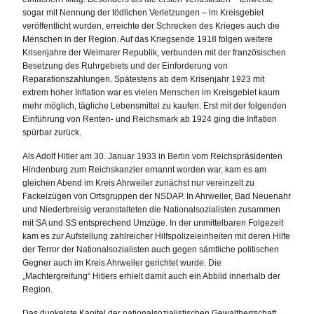
sogar mit Nennung der tödlichen Verletzungen – im Kreisgebiet
veröffentlicht wurden, erreichte der Schrecken des Krieges auch die
Menschen in der Region. Auf das Kriegsende 1918 folgen weitere
Krisenjahre der Weimarer Republik, verbunden mit der französischen
Besetzung des Ruhrgebiets und der Einforderung von
Reparationszahlungen. Spätestens ab dem Krisenjahr 1923 mit
extrem hoher Inflation war es vielen Menschen im Kreisgebiet kaum
mehr möglich, tägliche Lebensmittel zu kaufen. Erst mit der folgenden
Einführung von Renten- und Reichsmark ab 1924 ging die Inflation
spürbar zurück.
Als Adolf Hitler am 30. Januar 1933 in Berlin vom Reichspräsidenten
Hindenburg zum Reichskanzler ernannt worden war, kam es am
gleichen Abend im Kreis Ahrweiler zunächst nur vereinzelt zu
Fackelzügen von Ortsgruppen der NSDAP. In Ahrweiler, Bad Neuenahr
und Niederbreisig veranstalteten die Nationalsozialisten zusammen
mit SA und SS entsprechend Umzüge. In der unmittelbaren Folgezeit
kam es zur Aufstellung zahlreicher Hilfspolizeieinheiten mit deren Hilfe
der Terror der Nationalsozialisten auch gegen sämtliche politischen
Gegner auch im Kreis Ahrweiler gerichtet wurde. Die
„Machtergreifung“ Hitlers erhielt damit auch ein Abbild innerhalb der
Region.
Das dunkelste Kapitel der nationalsozialistischen Gewaltherrschaft