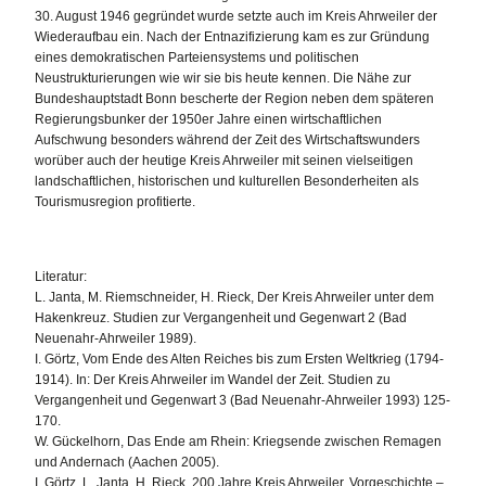
30. August 1946 gegründet wurde setzte auch im Kreis Ahrweiler der
Wiederaufbau ein. Nach der Entnazifizierung kam es zur Gründung
eines demokratischen Parteiensystems und politischen
Neustrukturierungen wie wir sie bis heute kennen. Die Nähe zur
Bundeshauptstadt Bonn bescherte der Region neben dem späteren
Regierungsbunker der 1950er Jahre einen wirtschaftlichen
Aufschwung besonders während der Zeit des Wirtschaftswunders
worüber auch der heutige Kreis Ahrweiler mit seinen vielseitigen
landschaftlichen, historischen und kulturellen Besonderheiten als
Tourismusregion profitierte.
Literatur:
L. Janta, M. Riemschneider, H. Rieck, Der Kreis Ahrweiler unter dem
Hakenkreuz. Studien zur Vergangenheit und Gegenwart 2 (Bad
Neuenahr-Ahrweiler 1989).
I. Görtz, Vom Ende des Alten Reiches bis zum Ersten Weltkrieg (1794-
1914). In: Der Kreis Ahrweiler im Wandel der Zeit. Studien zu
Vergangenheit und Gegenwart 3 (Bad Neuenahr-Ahrweiler 1993) 125-
170.
W. Gückelhorn, Das Ende am Rhein: Kriegsende zwischen Remagen
und Andernach (Aachen 2005).
I. Görtz, L. Janta, H. Rieck, 200 Jahre Kreis Ahrweiler. Vorgeschichte –