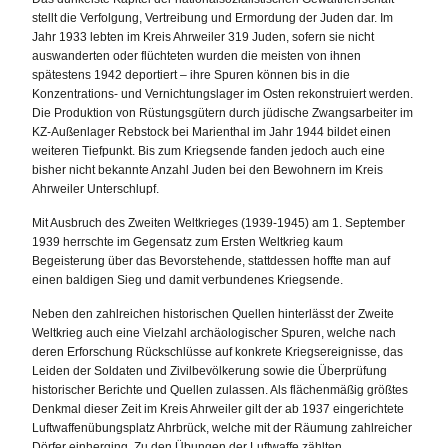
stellt die Verfolgung, Vertreibung und Ermordung der Juden dar. Im
Jahr 1933 lebten im Kreis Ahrweiler 319 Juden, sofern sie nicht
auswanderten oder flüchteten wurden die meisten von ihnen
spätestens 1942 deportiert – ihre Spuren können bis in die
Konzentrations- und Vernichtungslager im Osten rekonstruiert werden.
Die Produktion von Rüstungsgütern durch jüdische Zwangsarbeiter im
KZ-Außenlager Rebstock bei Marienthal im Jahr 1944 bildet einen
weiteren Tiefpunkt. Bis zum Kriegsende fanden jedoch auch eine
bisher nicht bekannte Anzahl Juden bei den Bewohnern im Kreis
Ahrweiler Unterschlupf.
Mit Ausbruch des Zweiten Weltkrieges (1939-1945) am 1. September
1939 herrschte im Gegensatz zum Ersten Weltkrieg kaum
Begeisterung über das Bevorstehende, stattdessen hoffte man auf
einen baldigen Sieg und damit verbundenes Kriegsende.
Neben den zahlreichen historischen Quellen hinterlässt der Zweite
Weltkrieg auch eine Vielzahl archäologischer Spuren, welche nach
deren Erforschung Rückschlüsse auf konkrete Kriegsereignisse, das
Leiden der Soldaten und Zivilbevölkerung sowie die Überprüfung
historischer Berichte und Quellen zulassen. Als flächenmäßig größtes
Denkmal dieser Zeit im Kreis Ahrweiler gilt der ab 1937 eingerichtete
Luftwaffenübungsplatz Ahrbrück, welche mit der Räumung zahlreicher
Dörfer einherging. Zu den Übungen der Luftwaffe zählten