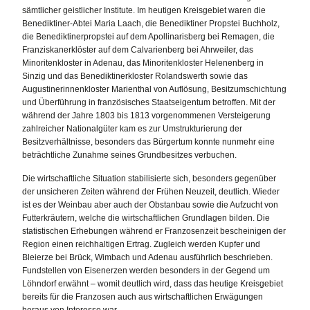
sämtlicher geistlicher Institute. Im heutigen Kreisgebiet waren die
Benediktiner-Abtei Maria Laach, die Benediktiner Propstei Buchholz,
die Benediktinerpropstei auf dem Apollinarisberg bei Remagen, die
Franziskanerklöster auf dem Calvarienberg bei Ahrweiler, das
Minoritenkloster in Adenau, das Minoritenkloster Helenenberg in
Sinzig und das Benediktinerkloster Rolandswerth sowie das
Augustinerinnenkloster Marienthal von Auflösung, Besitzumschichtung
und Überführung in französisches Staatseigentum betroffen. Mit der
während der Jahre 1803 bis 1813 vorgenommenen Versteigerung
zahlreicher Nationalgüter kam es zur Umstrukturierung der
Besitzverhältnisse, besonders das Bürgertum konnte nunmehr eine
beträchtliche Zunahme seines Grundbesitzes verbuchen.
Die wirtschaftliche Situation stabilisierte sich, besonders gegenüber
der unsicheren Zeiten während der Frühen Neuzeit, deutlich. Wieder
ist es der Weinbau aber auch der Obstanbau sowie die Aufzucht von
Futterkräutern, welche die wirtschaftlichen Grundlagen bilden. Die
statistischen Erhebungen während er Franzosenzeit bescheinigen der
Region einen reichhaltigen Ertrag. Zugleich werden Kupfer und
Bleierze bei Brück, Wimbach und Adenau ausführlich beschrieben.
Fundstellen von Eisenerzen werden besonders in der Gegend um
Löhndorf erwähnt – womit deutlich wird, dass das heutige Kreisgebiet
bereits für die Franzosen auch aus wirtschaftlichen Erwägungen