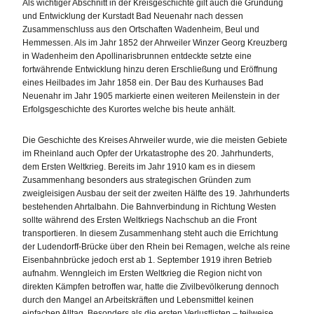
Als wichtiger Abschnitt in der Kreisgeschichte gilt auch die Gründung
und Entwicklung der Kurstadt Bad Neuenahr nach dessen
Zusammenschluss aus den Ortschaften Wadenheim, Beul und
Hemmessen. Als im Jahr 1852 der Ahrweiler Winzer Georg Kreuzberg
in Wadenheim den Apollinarisbrunnen entdeckte setzte eine
fortwährende Entwicklung hinzu deren Erschließung und Eröffnung
eines Heilbades im Jahr 1858 ein. Der Bau des Kurhauses Bad
Neuenahr im Jahr 1905 markierte einen weiteren Meilenstein in der
Erfolgsgeschichte des Kurortes welche bis heute anhält.
Die Geschichte des Kreises Ahrweiler wurde, wie die meisten Gebiete
im Rheinland auch Opfer der Urkatastrophe des 20. Jahrhunderts,
dem Ersten Weltkrieg. Bereits im Jahr 1910 kam es in diesem
Zusammenhang besonders aus strategischen Gründen zum
zweigleisigen Ausbau der seit der zweiten Hälfte des 19. Jahrhunderts
bestehenden Ahrtalbahn. Die Bahnverbindung in Richtung Westen
sollte während des Ersten Weltkriegs Nachschub an die Front
transportieren. In diesem Zusammenhang steht auch die Errichtung
der Ludendorff-Brücke über den Rhein bei Remagen, welche als reine
Eisenbahnbrücke jedoch erst ab 1. September 1919 ihren Betrieb
aufnahm. Wenngleich im Ersten Weltkrieg die Region nicht von
direkten Kämpfen betroffen war, hatte die Zivilbevölkerung dennoch
durch den Mangel an Arbeitskräften und Lebensmittel keinen
einfachen Alltag. Besonders als die ersten Verlustlisten – teilweise