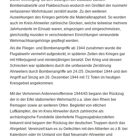
Bombenabwürfe und Flakbeschuss wodurch ein Großteil der nunmehr
verlassenen Wohnhäuser zerstört wurde. Zu den weiteren
Auswirkungen des Krieges gehörte die Materialknappheit. So wurden
auch im Kreis Ahrweiler zahlreiche Glocken, welche teilweise mehrere
Jahrhunderte im Einsatz waren, eingezogen und eingeschmolzen,
gleichzeitig mussten in verschiedenen Einrichtungen verwundete
Wehrmachtsangehörige gepflegt werden.
Als die Flieger- und Bombenangriffe ab 1944 zunahmen wurde die
Flugabwehr vermehrt aufgestockt, in späteren Zeiten des Krieges gar
mit Hitlerjugend und minderjährigen besetzt. Der Krieg und dessen
Schrecken war spätestens durch die umfassende Zerstörung
Ahrweilers durch Bombenangriffe am 24./25. Dezember 1944 und den
Angriff auf Sinzig am 26. Dezember 1944 mit 72 Toten im heutigen
Kreisgebiet angekommen.
Mit der Verlorenen Ardennenoffensive 1944/45 begann der Rückzug
der in der Eifel stationierten Wehrmacht u.a. über den Rhein bei
Remagen sowie an weiteren Orten. Begleitet von etlichen
Luftkämpfen, die im Kreis Ahrweiler durch zahlreiche als
archäologische Fundstelle überlieferte Flugzeugabsturzstellen
bekannt sind begann der Rückzug der deutschen Truppen durch das
Ahrgebiet. Vereinzelt kam es zu Gefechten mit den Alliierten so z.B. bei
Kalenborn oder im Umland von Bad Neuenahr-Ahrweiler und