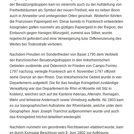
der Besatzungstruppen kam es vielerorts auch zu der Aufstellung von
Freiheitsbäumen als Symbol der neuen Freiheit, wie es neben Bonn
auch in Ahrweiler und umliegenden Orten geschah. Weiterhin führten
die Franzosen Papiergeld ein. Diese bereits in Frankreich entwerteten
Assignaten galten nunmehr als gültiges Papiergeld in der Region, der
Eintausch gegen hiesiges Münzgeld, zumeist aus Silber, wurde
regelrecht gefordert und eine Verweigerung bzw. Differenzierung des
Wertes bei Todesstrafe verboten.
Nachdem Preußen im Sonderfrieden von Basel 1795 dem Verbleib
der französischen Besatzungstruppen in den linksrheinischen
Gebieten zustimmte und Österreich im Frieden von Campo Formio
1797 nachzog, verlegte Frankreich am 4. November 1797 offiziell
seine Grenze an den Rhein. Das linksrheinische Gebiet wurde in vier
Departemens aufgeteilt. Die für das heutige Kreisgebiet zuständige
Verwaltung war das Departement de Rhin et Moselle mit Sitz in
Koblenz, welches sich auf die Kantone Adenau, Altenahr, Remagen,
Wehr und teilweise Andernach sowie Virneburg aufteilte. Ab 1803 kam
es zur topographischen Aufnahme der Rheinlande, welche unter dem
Geographen Jean Joseph Tranchot aufgenommen wurde und auch
das Kreisgebiet höchst detailliert wiedergibt.
Nachdem nunmehr ein geordnetes Rechtswesen etabliert wurde, kam
es durch Konsular Beschluss vom 9. Juni 1802 zur Auflösung