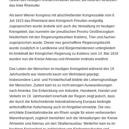
Gebiet des heutigen Kreises Ahrweiler befreit, die Alliierten besetzten
das linke Rheinufer.
Als beim Wiener Kongress mit abschließender Kongressakte vom 6.
Juli 1815 das Rheinland dem Königreich Preußen endgültig
zugesprochen wurde änderte sich auch die Verwaltung im heutigen
Kreisgebiet, das nunmehr der preußischen Provinz Großherzogtum
Niederrhein mit den Regierungsbezirken Koblenz, Trier und Aachen
zugesprochen wurde. Dieser neu geschaffene Regierungsbezirk
wurde zusätzlich in Landkreise und Bürgermeistereien untergliedert.
Im Amtsblatt der Königlichen Regierung zu Koblenz vom 14. Mai 1816
wurden nun die Kreise Adenau und Ahrweiler erstmals erwähnt.
Das Leben der Menschen im heutigen Kreisgebiet während des 19.
Jahrhunderts war vielerorts kaum von Wohlstand geprägt.
Insbesondere Land- und Forstwirtschaft bildete die Lebensgrundlage
der Menschen. Zudem kam es zu nicht wenigen Auswanderungen
nach Amerika. Die Entwicklung von Industrie, Handwerk, Handel und
Verkehr im 19. Jahrhundert innerhalb der Region zeigt jedoch, dass
der durch die fortschreitende Industrialisierung Europas bedingte
wirtschaftlicher Aufschwung auch im Ahrgebiet einsetzte. Die neu
errichtete Eisenbahnstrecke am Rhein sorgte für einen verbesserten
Warentransport, zugleich bemühten sich die Verwaltungen der Kreise
Ahrweiler und Adenau um den Straßenausbau. Weiterhin kam es im