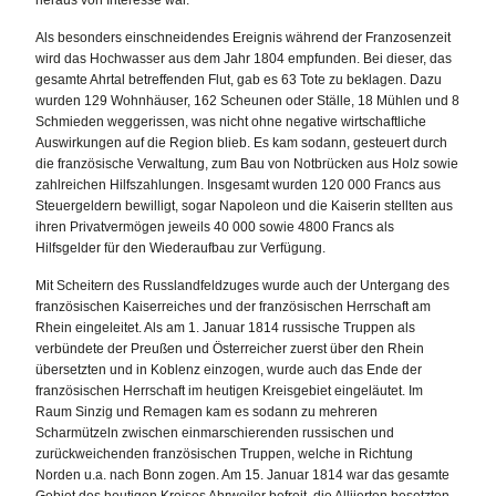
heraus von Interesse war.
Als besonders einschneidendes Ereignis während der Franzosenzeit
wird das Hochwasser aus dem Jahr 1804 empfunden. Bei dieser, das
gesamte Ahrtal betreffenden Flut, gab es 63 Tote zu beklagen. Dazu
wurden 129 Wohnhäuser, 162 Scheunen oder Ställe, 18 Mühlen und 8
Schmieden weggerissen, was nicht ohne negative wirtschaftliche
Auswirkungen auf die Region blieb. Es kam sodann, gesteuert durch
die französische Verwaltung, zum Bau von Notbrücken aus Holz sowie
zahlreichen Hilfszahlungen. Insgesamt wurden 120 000 Francs aus
Steuergeldern bewilligt, sogar Napoleon und die Kaiserin stellten aus
ihren Privatvermögen jeweils 40 000 sowie 4800 Francs als
Hilfsgelder für den Wiederaufbau zur Verfügung.
Mit Scheitern des Russlandfeldzuges wurde auch der Untergang des
französischen Kaiserreiches und der französischen Herrschaft am
Rhein eingeleitet. Als am 1. Januar 1814 russische Truppen als
verbündete der Preußen und Österreicher zuerst über den Rhein
übersetzten und in Koblenz einzogen, wurde auch das Ende der
französischen Herrschaft im heutigen Kreisgebiet eingeläutet. Im
Raum Sinzig und Remagen kam es sodann zu mehreren
Scharmützeln zwischen einmarschierenden russischen und
zurückweichenden französischen Truppen, welche in Richtung
Norden u.a. nach Bonn zogen. Am 15. Januar 1814 war das gesamte