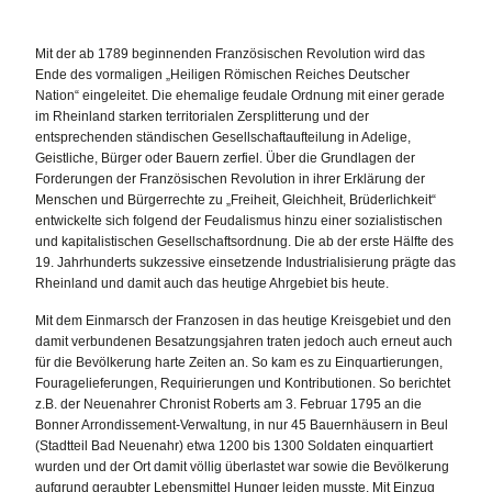
Mit der ab 1789 beginnenden Französischen Revolution wird das
Ende des vormaligen „Heiligen Römischen Reiches Deutscher
Nation“ eingeleitet. Die ehemalige feudale Ordnung mit einer gerade
im Rheinland starken territorialen Zersplitterung und der
entsprechenden ständischen Gesellschaftaufteilung in Adelige,
Geistliche, Bürger oder Bauern zerfiel. Über die Grundlagen der
Forderungen der Französischen Revolution in ihrer Erklärung der
Menschen und Bürgerrechte zu „Freiheit, Gleichheit, Brüderlichkeit“
entwickelte sich folgend der Feudalismus hinzu einer sozialistischen
und kapitalistischen Gesellschaftsordnung. Die ab der erste Hälfte des
19. Jahrhunderts sukzessive einsetzende Industrialisierung prägte das
Rheinland und damit auch das heutige Ahrgebiet bis heute.
Mit dem Einmarsch der Franzosen in das heutige Kreisgebiet und den
damit verbundenen Besatzungsjahren traten jedoch auch erneut auch
für die Bevölkerung harte Zeiten an. So kam es zu Einquartierungen,
Fouragelieferungen, Requirierungen und Kontributionen. So berichtet
z.B. der Neuenahrer Chronist Roberts am 3. Februar 1795 an die
Bonner Arrondissement-Verwaltung, in nur 45 Bauernhäusern in Beul
(Stadtteil Bad Neuenahr) etwa 1200 bis 1300 Soldaten einquartiert
wurden und der Ort damit völlig überlastet war sowie die Bevölkerung
aufgrund geraubter Lebensmittel Hunger leiden musste. Mit Einzug