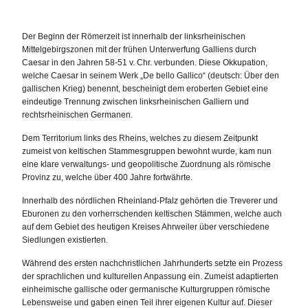
Der Beginn der Römerzeit ist innerhalb der linksrheinischen
Mittelgebirgszonen mit der frühen Unterwerfung Galliens durch
Caesar in den Jahren 58-51 v. Chr. verbunden. Diese Okkupation,
welche Caesar in seinem Werk „De bello Gallico“ (deutsch: Über den
gallischen Krieg) benennt, bescheinigt dem eroberten Gebiet eine
eindeutige Trennung zwischen linksrheinischen Galliern und
rechtsrheinischen Germanen.
Dem Territorium links des Rheins, welches zu diesem Zeitpunkt
zumeist von keltischen Stammesgruppen bewohnt wurde, kam nun
eine klare verwaltungs- und geopolitische Zuordnung als römische
Provinz zu, welche über 400 Jahre fortwährte.
Innerhalb des nördlichen Rheinland-Pfalz gehörten die Treverer und
Eburonen zu den vorherrschenden keltischen Stämmen, welche auch
auf dem Gebiet des heutigen Kreises Ahrweiler über verschiedene
Siedlungen existierten.
Während des ersten nachchristlichen Jahrhunderts setzte ein Prozess
der sprachlichen und kulturellen Anpassung ein. Zumeist adaptierten
einheimische gallische oder germanische Kulturgruppen römische
Lebensweise und gaben einen Teil ihrer eigenen Kultur auf. Dieser