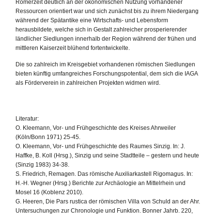
Römerzeit deutlich an der ökonomischen Nutzung vorhandener
Ressourcen orientiert war und sich zunächst bis zu ihrem Niedergang
während der Spätantike eine Wirtschafts- und Lebensform
herausbildete, welche sich in Gestalt zahlreicher prosperierender
ländlicher Siedlungen innerhalb der Region während der frühen und
mittleren Kaiserzeit blühend fortentwickelte.
Die so zahlreich im Kreisgebiet vorhandenen römischen Siedlungen
bieten künftig umfangreiches Forschungspotential, dem sich die IAGA
als Förderverein in zahlreichen Projekten widmen wird.
Literatur:
O. Kleemann, Vor- und Frühgeschichte des Kreises Ahrweiler
(Köln/Bonn 1971) 25-45.
O. Kleemann, Vor- und Frühgeschichte des Raumes Sinzig. In: J.
Haffke, B. Koll (Hrsg.), Sinzig und seine Stadtteile – gestern und heute
(Sinzig 1983) 34-38.
S. Friedrich, Remagen. Das römische Auxiliarkastell Rigomagus. In:
H.-H. Wegner (Hrsg.) Berichte zur Archäologie an Mittelrhein und
Mosel 16 (Koblenz 2010).
G. Heeren, Die Pars rustica der römischen Villa von Schuld an der Ahr.
Untersuchungen zur Chronologie und Funktion. Bonner Jahrb. 220,